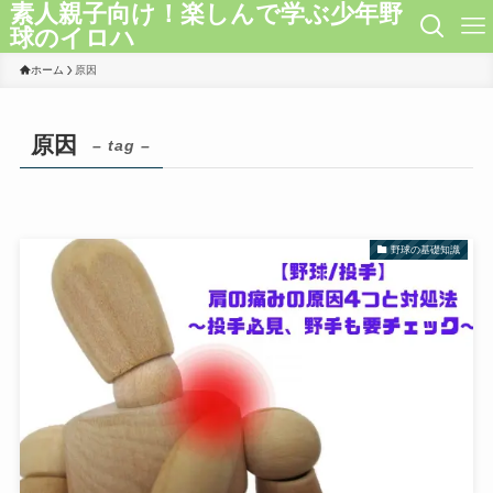
素人親子向け！楽しんで学ぶ少年野
球のイロハ
ホーム
原因
原因
– tag –
野球の基礎知識