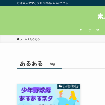
野球素人ママとプロ指導者パパがつづる
素
ホーム
ホーム
あるある
あるある
– tag –
少年野球関連