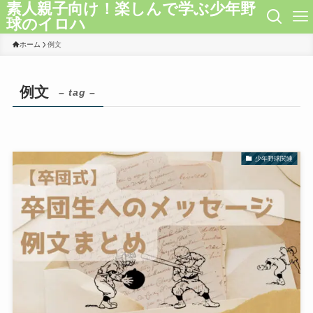
素人親子向け！楽しんで学ぶ少年野
球のイロハ
ホーム
例文
例文
– tag –
少年野球関連