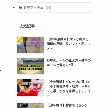
野球アイテム
(16)
人気記事
【野球/素振り】マメが出来る
場所の意味～良いマメと悪いマ
メ～
野球のルールの覚え方～基本の
ルールと覚え方5選～
【少年野球】グローブの選び方
（小学校低学年・幼児）～サイ
ズと柔らかさを意識しましょう
～
【少年野球】背番号（ゼッケ