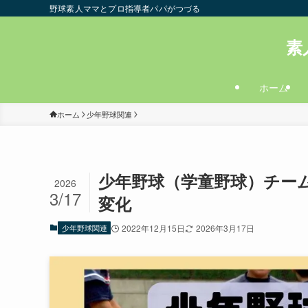
野球素人ママとプロ指導者パパがつづる
素
ホーム
ホーム
少年野球関連
少年野球（学童野球）チー
2026
3/17
変化
少年野球関連
2022年12月15日
2026年3月17日