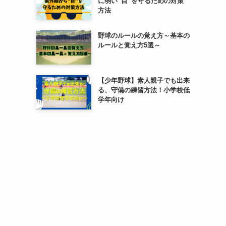
に弱い”目”を守るための対策
方法
野球のルールの覚え方～基本の
ルールと覚え方5選～
【少年野球】素人親子でも出来
る、守備の練習方法！小学校低
学年向け