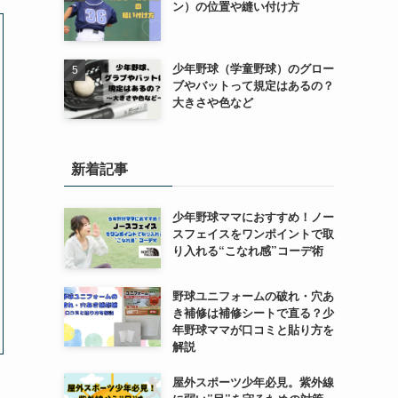
ン）の位置や縫い付け方
少年野球（学童野球）のグロー
ブやバットって規定はあるの？
大きさや色など
新着記事
少年野球ママにおすすめ！ノー
スフェイスをワンポイントで取
り入れる“こなれ感”コーデ術
野球ユニフォームの破れ・穴あ
き補修は補修シートで直る？少
年野球ママが口コミと貼り方を
解説
屋外スポーツ少年必見。紫外線